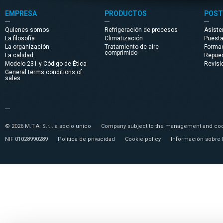
EMPRESA
PRODUCTOS
POST
Quienes somos
Refrigeración de procesos
Asiste
La filosofía
Climatización
Puest
La organización
Tratamiento de aire
Forma
comprimido
La calidad
Repue
Modelo 231 y Código de Ética
Revisi
General terms conditions of
sales
© 2026 M.T.A. S.r.l. a socio unico
Company subject to the management and coor
NIF 01028990289
Política de privacidad
Cookie policy
Información sobre 