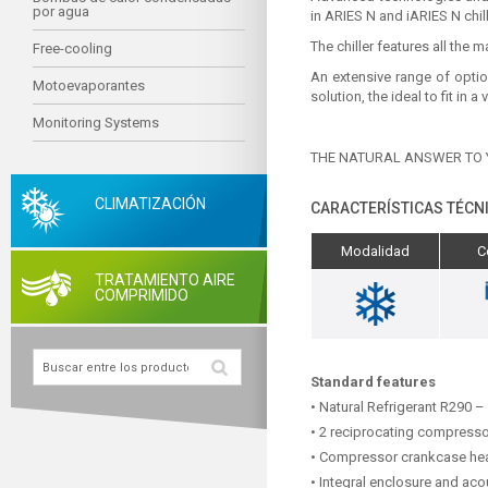
por agua
in ARIES N and iARIES N chill
The chiller features all the
Free-cooling
An extensive range of optio
Motoevaporantes
solution, the ideal to fit in 
Monitoring Systems
THE NATURAL ANSWER TO 
CLIMATIZACIÓN
CARACTERÍSTICAS TÉCN
Modalidad
C
TRATAMIENTO AIRE
COMPRIMIDO
Standard features
• Natural Refrigerant R290 –
• 2 reciprocating compressor
• Compressor crankcase hea
• Integral enclosure and ac