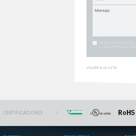
Declaro de haber leído 
la nota informativa sobr
VOLVER A LA LISTA
CERTIFICACIONES