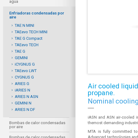
agua
Enfriadoras condensadas por
aire
TAE N MINI
TAEevo TECH MINI
TAE G Compact
TAEevo TECH
TAE G
GEMINI
iCYGNUS G
TAEevo LWT
CYGNUS G
ARIES G
Air cooled liqui
iARIES N
propane.
ARIES N ASN
Nominal cooling
GEMINI N
ARIES N DF
iASN and ASN air-cooled ind
Bombas de calor condensadas
themost demanding industria
por aire
MTA is fully committed to 
Advanced technologies and t
Bombas de calor condensadas