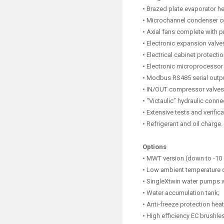
• Brazed plate evaporator h
• Microchannel condenser co
• Axial fans complete with p
• Electronic expansion valve
• Electrical cabinet protectio
• Electronic microprocessor 
• Modbus RS485 serial outpu
• IN/OUT compressor valves
• “Victaulic” hydraulic conne
• Extensive tests and verific
• Refrigerant and oil charge.
Options
• MWT version (down to -10 
• Low ambient temperature o
• SingleXtwin water pumps 
• Water accumulation tank;
• Anti-freeze protection hea
• High efficiency EC brushle