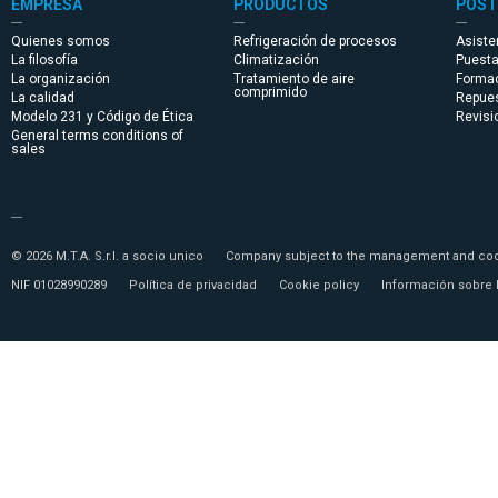
EMPRESA
PRODUCTOS
POST
Quienes somos
Refrigeración de procesos
Asiste
La filosofía
Climatización
Puest
La organización
Tratamiento de aire
Forma
comprimido
La calidad
Repue
Modelo 231 y Código de Ética
Revisi
General terms conditions of
sales
© 2026 M.T.A. S.r.l. a socio unico
Company subject to the management and coor
NIF 01028990289
Política de privacidad
Cookie policy
Información sobre 