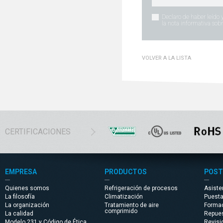
Declaro de haber leído 
la nota informativa sobr
VOLVER A LA LISTA
CERTIFICACIONES
EMPRESA
PRODUCTOS
POST
Quienes somos
Refrigeración de procesos
Asiste
La filosofía
Climatización
Puest
La organización
Tratamiento de aire
Forma
comprimido
La calidad
Repue
Modelo 231 y Código de Ética
Revisi