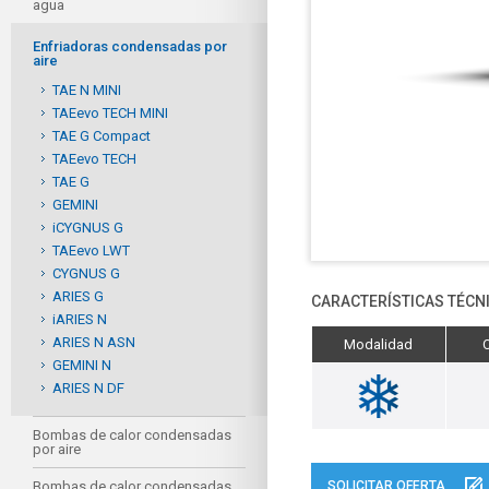
agua
Enfriadoras condensadas por
aire
TAE N MINI
TAEevo TECH MINI
TAE G Compact
TAEevo TECH
TAE G
GEMINI
iCYGNUS G
TAEevo LWT
CYGNUS G
ARIES G
CARACTERÍSTICAS TÉCN
iARIES N
ARIES N ASN
Modalidad
GEMINI N
ARIES N DF
Bombas de calor condensadas
por aire
Bombas de calor condensadas
SOLICITAR OFERTA