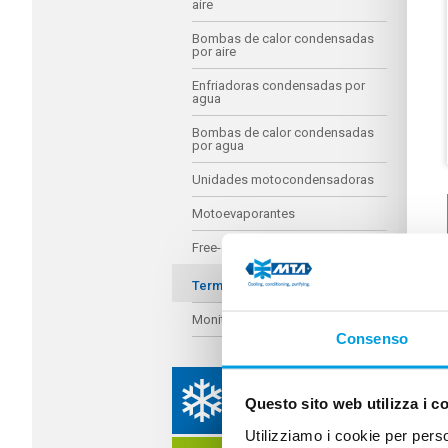
aire
Bombas de calor condensadas
por aire
Enfriadoras condensadas por
agua
Bombas de calor condensadas
por agua
Unidades motocondensadoras
Motoevaporantes
Free-cooling
Terminales hidrónicos
Monitoring Systems
Consenso
REFRIGERACIÓN
Questo sito web utilizza i c
INDUSTRIAL
Utilizziamo i cookie per perso