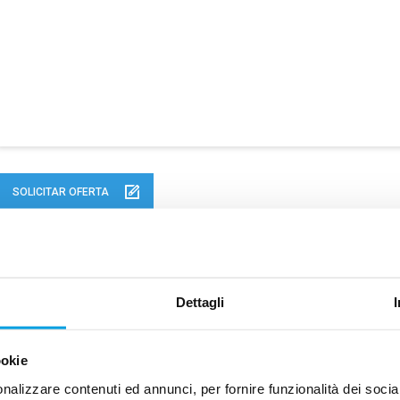
SOLICITAR OFERTA
SOLICITE INFORMACIÓN SOBRE EL PRODUCTO
Dettagli
ookie
nalizzare contenuti ed annunci, per fornire funzionalità dei socia