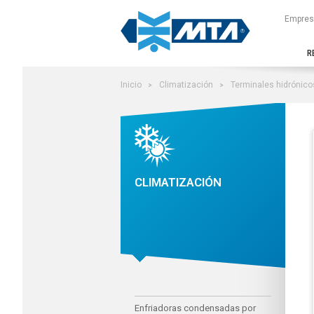
Buscar en el sitio
Empres
R
Inicio
Climatización
Terminales hidrónico
CLIMATIZACIÓN
Enfriadoras condensadas por