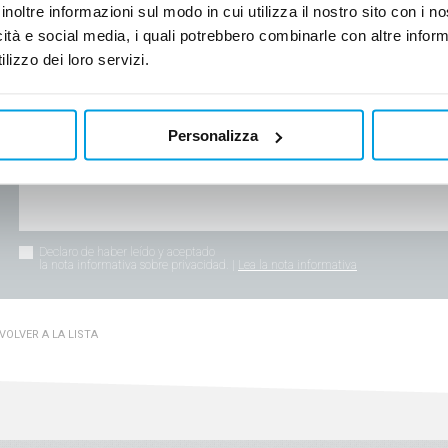
inoltre informazioni sul modo in cui utilizza il nostro sito con i 
icità e social media, i quali potrebbero combinarle con altre inform
lizzo dei loro servizi.
Personalizza
Declaro de haber leído y aceptado
la nota informativa sobre privacidad. |
Lea la nota informativa
VOLVER A LA LISTA