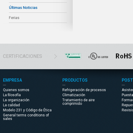
Últimas Noticias
Ferias
CERTIFICACIONES
EMPRESA
PRODUCTOS
POST
Quienes somos
Refrigeración de procesos
Asiste
La filosofía
Climatización
Puest
La organización
Tratamiento de aire
Forma
comprimido
La calidad
Repue
Modelo 231 y Código de Ética
Revisi
General terms conditions of
sales