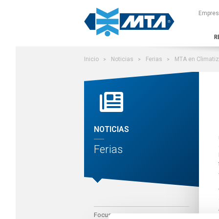
Buscar en el sitio
Empres
R
Inicio
Noticias
Ferias
MTA en Climatiz
NOTICIAS
Ferias
Focus