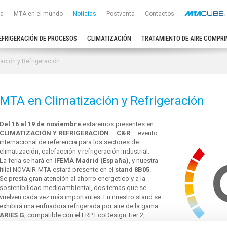
a
MTA en el mundo
Noticias
Postventa
Contactos
EFRIGERACIÓN DE PROCESOS
CLIMATIZACIÓN
TRATAMIENTO DE AIRE COMPRI
ación y Refrigeración
MTA en Climatización y Refrigeración
Del 16 al 19 de noviembre
estaremos presentes en
CLIMATIZACIÓN Y REFRIGERACIÓN
–
C&R
– evento
internacional de referencia para los sectores de
climatización, calefacción y refrigeración industrial.
La feria se hará en
IFEMA Madrid (España)
, y nuestra
filial NOVAIR-MTA estará presente en el
stand 8B05
.
Se presta gran atención al ahorro energetico y a la
sostenibilidad medioambiental, dos temas que se
vuelven cada vez más importantes. En nuestro stand se
exhibirá una enfriadora refrigerada por aire de la gama
ARIES G
, compatible con el ERP EcoDesign Tier 2,
desarrollada para minimizar el impacto ambiental gracias