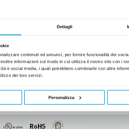
al uso del refrigerante R454B.
También estarán las gamas
TAEevo
y
TAEevo MINI
,
diseñadas para su uso en entornos industriales. Estas
unidades son compactas y están equipadas con
compresores scroll herméticos y el innovador evaporador tipo bateria con tub
Dettagli
insertado directamente en el tanque de almacenamiento.
También para la gama histórica de enfriadoras MTA, estarán presente innovac
menor impacto ambiental.
ookie
Siga nuestro canal y sitio web de
LinkedIn
para obtener actualizaciones
nalizzare contenuti ed annunci, per fornire funzionalità dei socia
noticias de la gama TAEevo.
inoltre informazioni sul modo in cui utilizza il nostro sito con i 
Para más información sobre la feria visite la página web
https://www.i
icità e social media, i quali potrebbero combinarle con altre inform
lizzo dei loro servizi.
VOLVER A LA LISTA
Personalizza