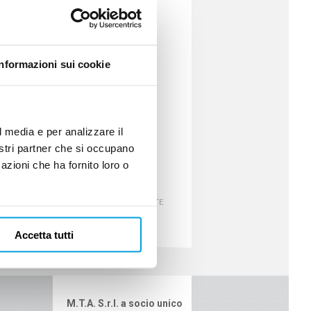
os de cobre y aletas de aluminio
Informazioni sui cookie
iones en términos de sostenibilidad y
 sobre el evento y las próximas
l media e per analizzare il
nostri partner che si occupano
fema.es/cr
azioni che ha fornito loro o
ANTERIOR
|
SIGUIENTE
Accetta tutti
M.T.A. S.r.l. a socio unico