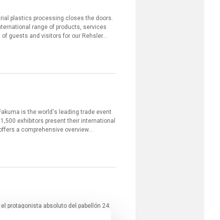
trial plastics processing closes the doors.
nternational range of products, services
of guests and visitors for our Rehsler...
akuma is the world's leading trade event
 1,500 exhibitors present their international
offers a comprehensive overview...
l protagonista absoluto del pabellón 24:
rvicio, ingeniería y hostelería en 130