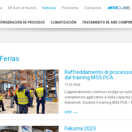
a
MTA en el mundo
Noticias
Postventa
Contactos
EFRIGERACIÓN DE PROCESOS
CLIMATIZACIÓN
TRATAMIENTO DE AIRE COMPRI
Ferias
Raffreddamento di processo 
dal training MSS PCA
17.03.2026
L’apprendimento continuo svolge un ruolo
competenze applicative e nella capacità di
industriali. Durante il training MSS PCA – 
LEER
Fakuma 2023