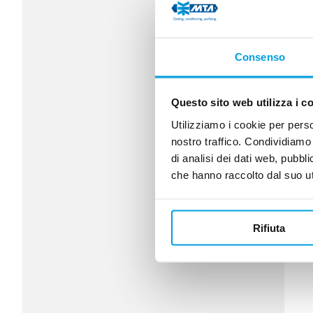
Consenso
Questo sito web utilizza i c
Utilizziamo i cookie per perso
nostro traffico. Condividiamo 
di analisi dei dati web, pubbl
che hanno raccolto dal suo uti
Rifiuta