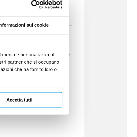
Informazioni sui cookie
edicado a la refrigeración y la
l media e per analizzare il
ricantes, OEM, instaladores y clientes. La
oviembre en Paris Event...
nostri partner che si occupano
azioni che ha fornito loro o
igeración
Accetta tutti
esentes en CLIMATIZACIÓN Y
nal de referencia para los sectores de
...