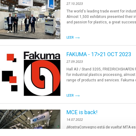
27.10.2023
The world's leading trade event for indus
Almost 1,500 exhibitors presented their i
and passion for plastics, a great success 
LEER
FAKUMA - 17>21 OCT 2023
27.09.2023
Hall A3 / Stand 3205, FRIEDRICHSHAFEN F
for industrial plastics processing, almost
range of products and services. Fakuma 
LEER
MCE is back!
14.07.2022
¡MostraConvegno está de vuelta! MTA es e
la oferta más completa, profesional en se