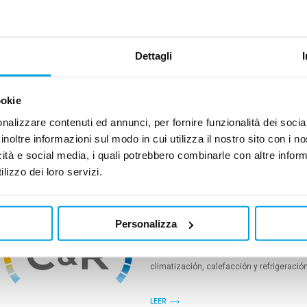
metros cuadrados de puro diseño...
LEER
Dettagli
MTA en SIFA
22.10.2021
ookie
Estaremos exponiendo en SIFA, el evento d
nalizzare contenuti ed annunci, per fornire funzionalità dei socia
oportunidad ideal para reunirnos con fab
exposición tendrá lugar del 16 al 18 de n
inoltre informazioni sul modo in cui utilizza il nostro sito con i 
icità e social media, i quali potrebbero combinarle con altre inform
lizzo dei loro servizi.
LEER
MTA en Climatización y Refr
Personalizza
19.10.2021
Del 16 al 19 de noviembre estaremos pr
REFRIGERACIÓN – C&R – evento internacio
climatización, calefacción y refrigeración
LEER