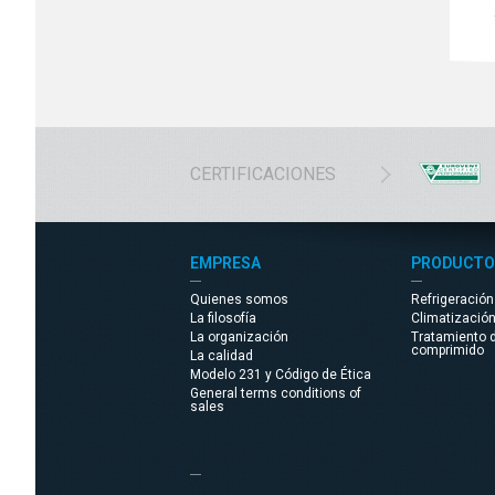
CERTIFICACIONES
EMPRESA
PRODUCTO
Quienes somos
Refrigeració
La filosofía
Climatizació
La organización
Tratamiento d
comprimido
La calidad
Modelo 231 y Código de Ética
General terms conditions of
sales