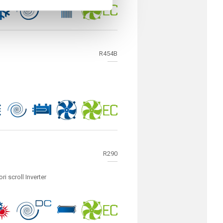
R454B
R290
 scroll Inverter