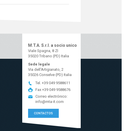
M.T.A. S.r.l. a socio unico
Viale Spagna, 8 ZI
35020 Tribano (PD) Italia
Sede legale
Via dell'Artigianato, 2
35026 Conselve (PD) Italia
Tel.
+39 049 9588611
Fax
+39 049 9588676
Correo electrónico:
info@mta-it.com
CONTACTOS