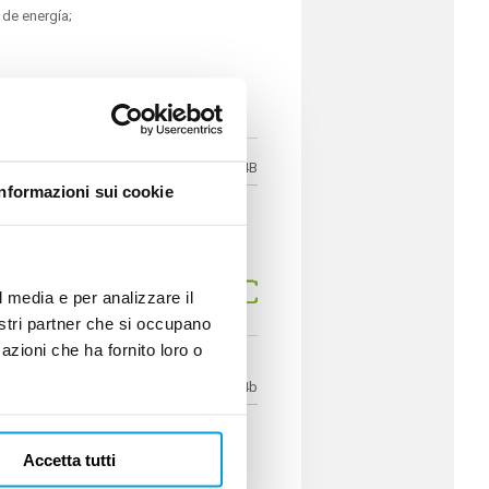
 de energía;
R454B
Informazioni sui cookie
en scroll compressors
W
l media e per analizzare il
nostri partner che si occupano
azioni che ha fornito loro o
R454b
scroll Inverter
Accetta tutti
W