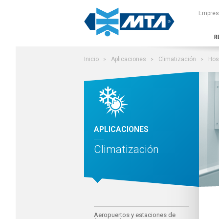
Buscar en el sitio
Empres
R
Inicio
Aplicaciones
Climatización
Hos
APLICACIONES
Climatización
Aeropuertos y estaciones de