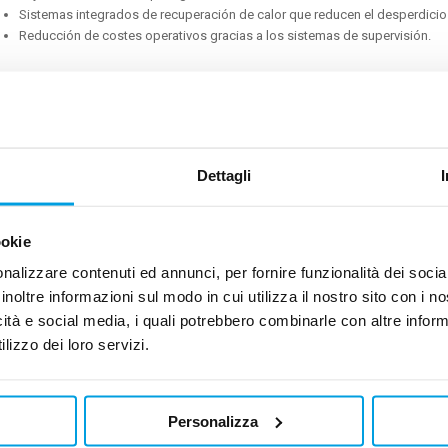
Sistemas integrados de recuperación de calor que reducen el desperdicio
Reducción de costes operativos gracias a los sistemas de supervisión.
Productos relacionados
Dettagli
Air-cooled heat pumps with variable speed driv
Nominal heating capacity 18,6 – 48,1 k
ookie
Más información
nalizzare contenuti ed annunci, per fornire funzionalità dei socia
inoltre informazioni sul modo in cui utilizza il nostro sito con i 
icità e social media, i quali potrebbero combinarle con altre inform
lizzo dei loro servizi.
Refrigeratori condensati ad aria con compressori 
Personalizza
Potenza frigorifera nominale 18 - 58 k