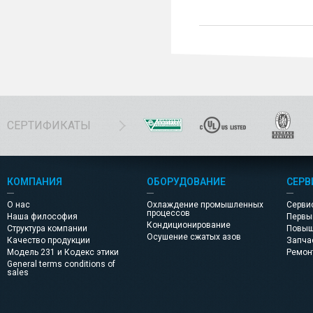
СЕРТИФИКАТЫ
КОМПАНИЯ
ОБОРУДОВАНИЕ
СЕРВ
О нас
Охлаждение промышленных
Серви
процессов
Наша философия
Первы
Кондиционирование
Структура компании
Повыш
Осушение сжатых азов
Качество продукции
Запча
Модель 231 и Кодекс этики
Pемон
General terms conditions of
sales