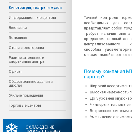
Кинотеатры, театры и музеи
Информационные центры
Точный контроль термо
необходимых для созд
Выставки
представляет собой тру
требует наличия опыта
Больницы
предлагает полный ассо
централизованного к
Отели и рестораны
способна удовлетвори
максимальной энергоэфф
Развлекательные и
спортивные центры
Почему компания М
Офисы
партнер?
Общественные здания и
школы
Широкий ассортимент 
Высокая надежность пр
Жилые помещения
До 5 уровней звукоиз
Чиллеры и тепловые н
Торговые центры
Встроенные системы р
Уменьшение стоимости
ОХЛАЖДЕНИЕ
ПРОМЫШЛЕННЫХ