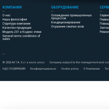
КОМПАНИЯ
ОБОРУДОВАНИЕ
СЕРВ
О нас
Охлаждение промышленных
Серви
процессов
Наша философия
Первы
Кондиционирование
Структура компании
Повыш
Осушение сжатых азов
Качество продукции
Запча
Модель 231 и Кодекс этики
Pемон
General terms conditions of
sales
© 2026 M.T.A. S.r.l. a socio unico
Company subject to the management and coor
НДС 01028990289
Конфиденциально
Cookie policy
О Компании
Ter