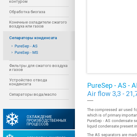
контуром
Обработка биогаза
Конечные охладители сжагого
воздуха или газов
Сепараторы конденсата
PureSep - AS
PureSep - MS
Фильтры для сжатого воздуха
и газов
Устройство отвода
конденсата
PureSep - AS - 
Air flow 3,3 - 21
Сепараторы вода/масло
The compressed air used for
which is of primary importan
ОХЛАЖДЕНИЕ
ПРОИЗВОДСТВЕННЫХ
PureSep - AS condensate sep
ПРОЦЕССОВ
liquid condensate present i
The AS separators are made