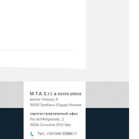
M.T.A. S.r.l. a socio unico
виале Спанья, 8
35020 Трибано (Падуя) Италия
зарегистрированный офис
Via dell'Artigianato, 2
35026 Conselve (PD) Italy
Тел.:
+39 049 9588611