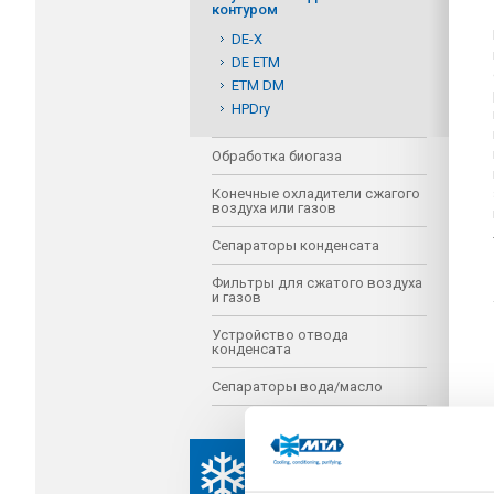
контуром
DE-X
DE ETM
ETM DM
HPDry
Обработка биогаза
Конечные охладители сжагого
воздуха или газов
Сепараторы конденсата
Фильтры для сжатого воздуха
и газов
Устройство отвода
конденсата
Сепараторы вода/масло
ОХЛАЖДЕНИЕ
ПРОИЗВОДСТВЕННЫХ