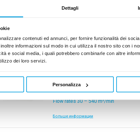
Dettagli
ookie
Thermal mass cycling refrigerated air dryers
Air flow 38 – 237 m³/min
nalizzare contenuti ed annunci, per fornire funzionalità dei socia
inoltre informazioni sul modo in cui utilizza il nostro sito con i 
icità e social media, i quali potrebbero combinarle con altre inform
Больше информации
lizzo dei loro servizi.
Personalizza
Compressed air treatment modules
Flow rates 30 – 540 m³/min
Больше информации