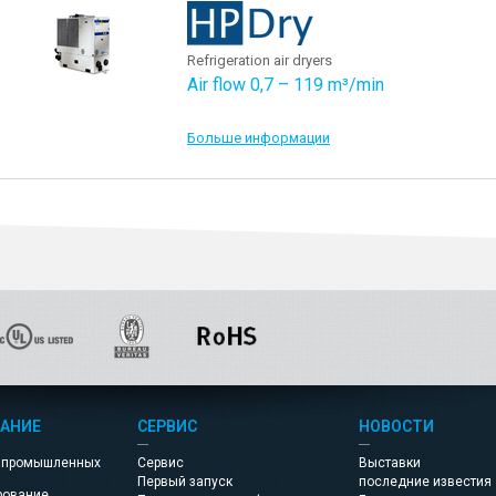
Refrigeration air dryers
Air flow 0,7 – 119 m³/min
Больше информации
АНИЕ
СЕРВИС
НОВОСТИ
 промышленных
Сервис
Выставки
Первый запуск
последние известия
рование