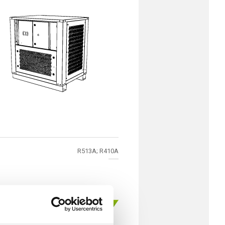
R513A; R410A