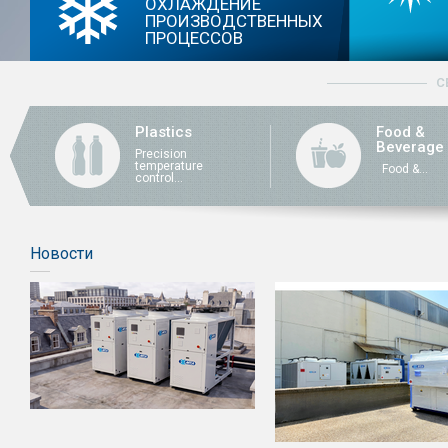
ОХЛАЖДЕНИЕ
ПРОИЗВОДСТВЕННЫХ
ПРОЦЕССОВ
С
Plastics
Food &
Beverage
Precision
temperature
Food &...
control...
Новости