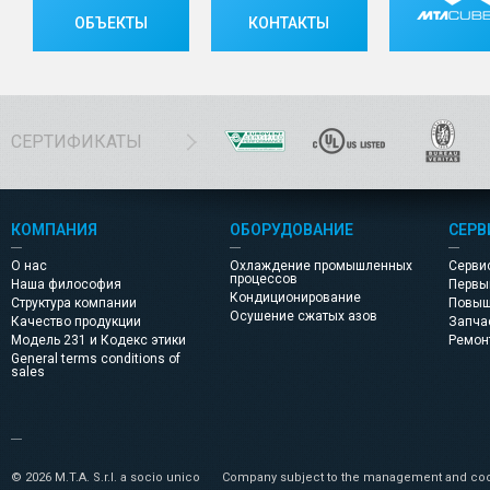
ОБЪЕКТЫ
КОНТАКТЫ
СЕРТИФИКАТЫ
КОМПАНИЯ
ОБОРУДОВАНИЕ
СЕРВ
О нас
Охлаждение промышленных
Серви
процессов
Наша философия
Первы
Кондиционирование
Структура компании
Повыш
Осушение сжатых азов
Качество продукции
Запча
Модель 231 и Кодекс этики
Pемон
General terms conditions of
sales
© 2026 M.T.A. S.r.l. a socio unico
Company subject to the management and coor