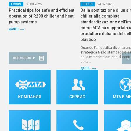
03.08.2026
24.07.2026
FOCUS
FOCUS
Practical tips for safe and efficient
Dalla sostituzione di un s
operation of R290 chiller and heat
chiller alla completa
pump systems
standardizzazione dell’im
come MTA ha supportato 
ДАЛЕЕ
produttore italiano del set
plastico
Quando l’affidabilità diventa un
strategica Nello stampaggio a 
delle materie plastiche, il contr
1
2
3
4
ВСЕ НОВОСТИ
della...
ДАЛЕЕ
КОМПАНИЯ
СЕРВИС
МТА В М