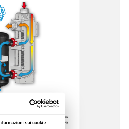
ustriale il cui serbatoio funge da massa
Informazioni sui cookie
ll’essiccatore una lunga vita operativa