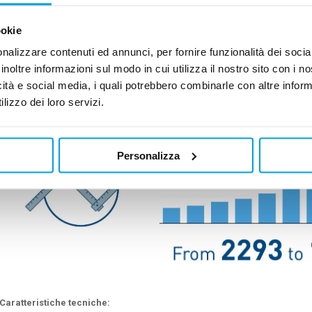
ookie
Portate aria elevate
nalizzare contenuti ed annunci, per fornire funzionalità dei socia
La particolare tecnologia bar&plate degli scambiatori di calore permette all
compressa da 38 a 237 m³/min, assicurando un punto di rugiada ottimale in 
inoltre informazioni sul modo in cui utilizza il nostro sito con i 
livelli di perdite di carico.
icità e social media, i quali potrebbero combinarle con altre inform
lizzo dei loro servizi.
Personalizza
Caratteristiche tecniche: