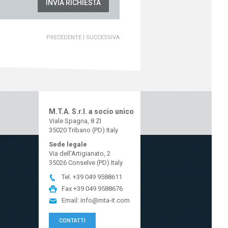
INVIA RICHIESTA
PRECEDENTE
|
SUCCESSIVA
M.T.A. S.r.l. a socio unico
Viale Spagna, 8 ZI
35020 Tribano (PD) Italy
Sede legale
Via dell'Artigianato, 2
35026 Conselve (PD) Italy
Tel.
+39 049 9588611
Fax
+39 049 9588676
Email:
info@mta-it.com
CONTATTI