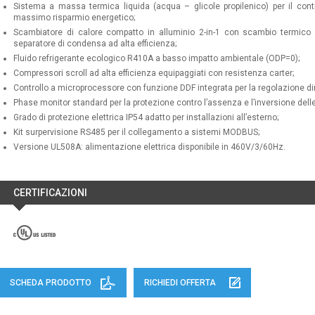
Sistema a massa termica liquida (acqua – glicole propilenico) per il contr
massimo risparmio energetico;
Scambiatore di calore compatto in alluminio 2-in-1 con scambio termico o
separatore di condensa ad alta efficienza;
Fluido refrigerante ecologico R410A a basso impatto ambientale (ODP=0);
Compressori scroll ad alta efficienza equipaggiati con resistenza carter;
Controllo a microprocessore con funzione DDF integrata per la regolazione di
Phase monitor standard per la protezione contro l’assenza e l’inversione delle 
Grado di protezione elettrica IP54 adatto per installazioni all’esterno;
Kit surpervisione RS485 per il collegamento a sistemi MODBUS;
Versione UL508A: alimentazione elettrica disponibile in 460V/3/60Hz.
CERTIFICAZIONI
SCHEDA PRODOTTO
RICHIEDI OFFERTA