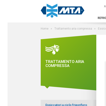
Cerca nel sito
A
REFRI
Home
Trattamento aria compressa
Essicc
TRATTAMENTO ARIA
COMPRESSA
Essiccatori a ciclo frigorifero