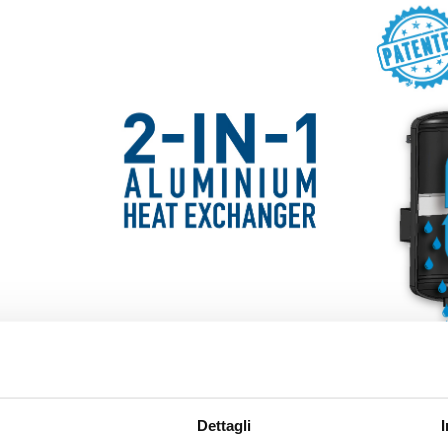
Massima affidabilità
Gli essiccatori
DE ETM
integrano un affidabile refrigeratore di liquido ind
Dettagli
termica. L’attenta selezione dei materiali e dei componenti garantisce a
diminuendo la possibilità di avarie.