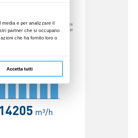
l media e per analizzare il
e unità
DE ETM
di trattare portate di aria
tutte le condizioni di esercizio e bassi
nostri partner che si occupano
azioni che ha fornito loro o
Accetta tutti