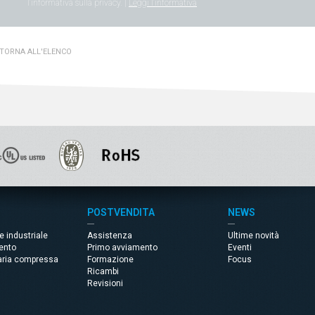
l'informativa sulla privacy. |
Leggi l'informativa
TORNA ALL'ELENCO
POSTVENDITA
NEWS
e industriale
Assistenza
Ultime novità
ento
Primo avviamento
Eventi
aria compressa
Formazione
Focus
Ricambi
Revisioni