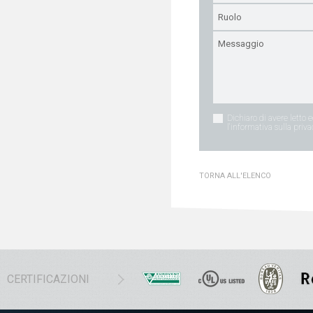
Dichiaro di avere letto 
l'informativa sulla priva
TORNA ALL'ELENCO
CERTIFICAZIONI