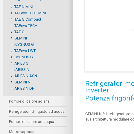
TAE N MINI
TAEevo TECH MINI
TAE G Compact
TAEevo TECH
TAE G
GEMINI
iCYGNUS G
TAEevo LWT
CYGNUS G
ARIES G
iARIES N
ARIES N ASN
GEMINI N
Refrigeratori mo
ARIES N DF
inverter
Potenza frigori
Pompe di calore ad aria
Refrigeratori di liquido ad acqua
GEMINI N è il refrigeratore a
sua architettura modulare c
Pompe di calore ad acqua
Motoevaporanti