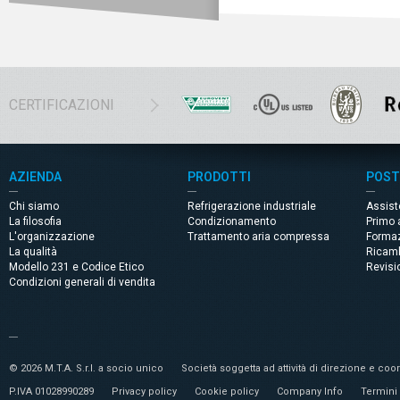
CERTIFICAZIONI
AZIENDA
PRODOTTI
POST
Chi siamo
Refrigerazione industriale
Assis
La filosofia
Condizionamento
Primo 
L'organizzazione
Trattamento aria compressa
Forma
La qualità
Ricam
Modello 231 e Codice Etico
Revisi
Condizioni generali di vendita
© 2026 M.T.A. S.r.l. a socio unico
Società soggetta ad attività di direzione e c
P.IVA 01028990289
Privacy policy
Cookie policy
Company Info
Termini 