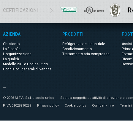
CERTIFICAZIONI
AZIENDA
PRODOTTI
POST
Chi siamo
Refrigerazione industriale
Assis
La filosofia
Condizionamento
Primo 
L'organizzazione
Trattamento aria compressa
Forma
La qualità
Ricam
Modello 231 e Codice Etico
Revisi
Condizioni generali di vendita
© 2026 M.T.A. S.r.l. a socio unico
Società soggetta ad attività di direzione e c
P.IVA 01028990289
Privacy policy
Cookie policy
Company Info
Termini 