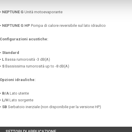
•
NEPTUNE G
Unità motoevaporante
•
NEPTUNE G HP
Pompa di calore reversibile sul lato idraulico
Configurazioni acustiche:
•
Standard
•
L
Bassa rumorosità -3 dB(A)
•
S
Bassissima rumorosità up to -8 dB(A)
Opzioni idrauliche:
•
B/A
Lato utente
•
L/H
Lato sorgente
•
SB
Serbatoio inerziale (non disponibile per la versione HP)
SETTORI DI APPLICAZIONE