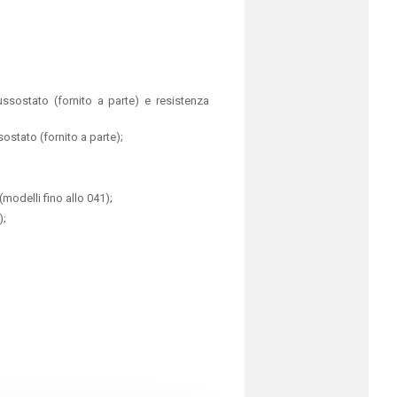
ssostato (fornito a parte) e resistenza
stato (fornito a parte);
(modelli fino allo 041);
);