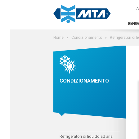
Cerca nel sito
A
REFRI
Home
Condizionamento
Refrigeratori di 
CONDIZIONAMENTO
Refrigeratori di liquido ad aria