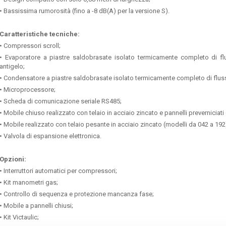
• Bassissima rumorosità (fino a -8 dB(A) per la versione S).
Caratteristiche tecniche:
• Compressori scroll;
• Evaporatore a piastre saldobrasate isolato termicamente completo di flu
antigelo;
• Condensatore a piastre saldobrasate isolato termicamente completo di flusso
• Microprocessore;
• Scheda di comunicazione seriale RS485;
• Mobile chiuso realizzato con telaio in acciaio zincato e pannelli preverniciati 
• Mobile realizzato con telaio pesante in acciaio zincato (modelli da 042 a 192
• Valvola di espansione elettronica.
Opzioni:
• Interruttori automatici per compressori;
• Kit manometri gas;
• Controllo di sequenza e protezione mancanza fase;
• Mobile a pannelli chiusi;
• Kit Victaulic;