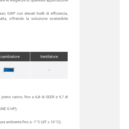
are le esigenze di qualsiasi applicazione
 GWP con elevati livelli di efficienza,
atta, offrendo la soluzione sostenibile
Scambiatore
Ventilatore
-
a pieno carico, fino a 6,8 di SEER e 9,7 di
TUNE G HP);
ra ambiente fino a -7 °C (dT ≤ 10 °C);