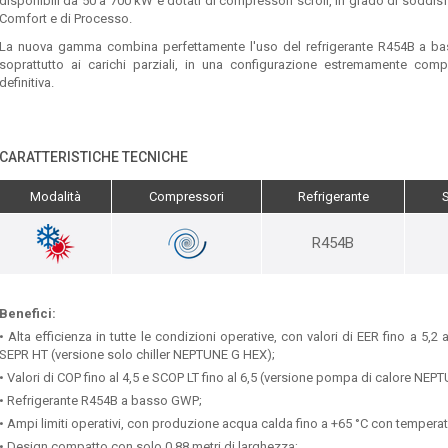
disponibili da 50 a 700 kW e dotati di compressori scroll, in grado di soddisf
Comfort e di Processo.
La nuova gamma combina perfettamente l'uso del refrigerante R454B a basso
soprattutto ai carichi parziali, in una configurazione estremamente comp
definitiva.
CARATTERISTICHE TECNICHE
Modalità
Compressori
Refrigerante
R454B
Benefici:
• Alta efficienza in tutte le condizioni operative, con valori di EER fino a 5,2 
SEPR HT (versione solo chiller NEPTUNE G HEX);
• Valori di COP fino al 4,5 e SCOP LT fino al 6,5 (versione pompa di calore NEP
• Refrigerante R454B a basso GWP;
• Ampi limiti operativi, con produzione acqua calda fino a +65 °C con temperatu
• Design compatto con solo 0,88 metri di larghezza;