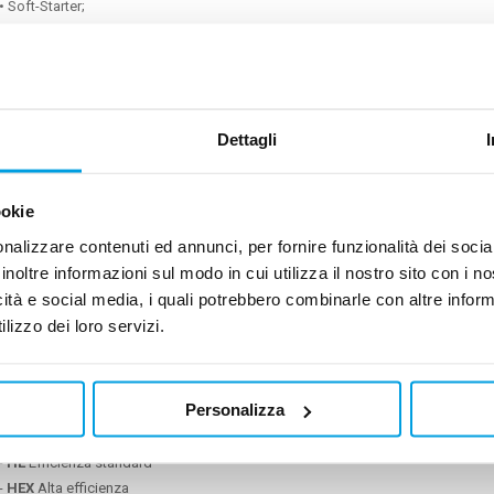
• Soft-Starter;
• Kit container;
• Commutazione delle pompe di circolazione;
• Rilevatore di perdite;
• Kit per bassa temperatura di uscita dell'acqua per funzionamento sotto 0 °C 
• High leaving water temperature kit for operation up to 65 °C (condenser side)
Dettagli
• Kit per alta temperatura di uscita dell'acqua per funzionamento fino a 65 °C 
Kit:
ookie
• Pannello di controllo remoto;
nalizzare contenuti ed annunci, per fornire funzionalità dei socia
• Filtro acqua;
inoltre informazioni sul modo in cui utilizza il nostro sito con i 
• Kit manometri acqua;
icità e social media, i quali potrebbero combinarle con altre inform
• Ricevitore di liquido (disponibile solo per versione motoevaporante);
lizzo dei loro servizi.
• Antivibranti in gomma.
Versioni:
Personalizza
•
NEPTUNE G
Chiller solo freddo
-
HE
Efficienza standard
-
HEX
Alta efficienza