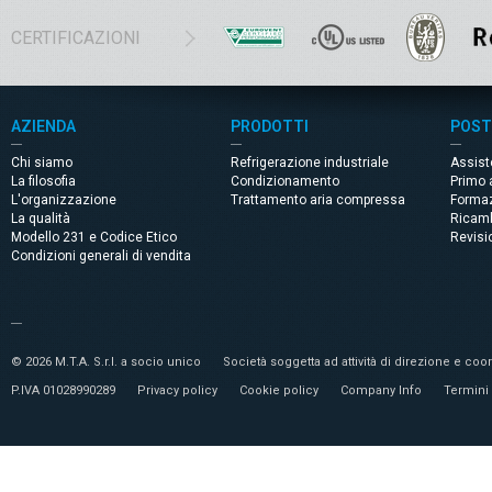
CERTIFICAZIONI
AZIENDA
PRODOTTI
POST
Chi siamo
Refrigerazione industriale
Assis
La filosofia
Condizionamento
Primo 
L'organizzazione
Trattamento aria compressa
Forma
La qualità
Ricam
Modello 231 e Codice Etico
Revisi
Condizioni generali di vendita
© 2026 M.T.A. S.r.l. a socio unico
Società soggetta ad attività di direzione e c
P.IVA 01028990289
Privacy policy
Cookie policy
Company Info
Termini 