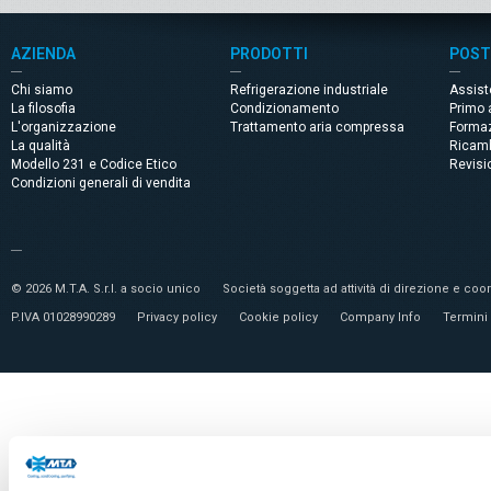
AZIENDA
PRODOTTI
POST
Chi siamo
Refrigerazione industriale
Assis
La filosofia
Condizionamento
Primo 
L'organizzazione
Trattamento aria compressa
Forma
La qualità
Ricam
Modello 231 e Codice Etico
Revisi
Condizioni generali di vendita
© 2026 M.T.A. S.r.l. a socio unico
Società soggetta ad attività di direzione e c
P.IVA 01028990289
Privacy policy
Cookie policy
Company Info
Termini 