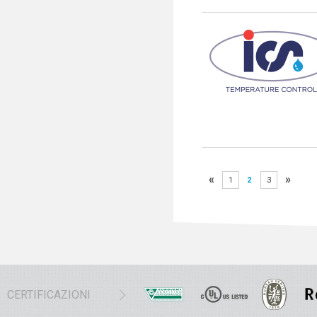
«
»
1
2
3
CERTIFICAZIONI