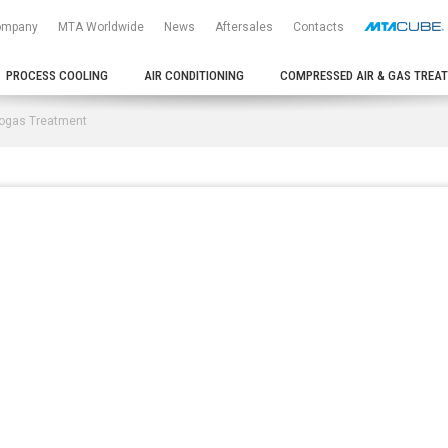
ompany
MTA Worldwide
News
Aftersales
Contacts
PROCESS COOLING
AIR CONDITIONING
COMPRESSED AIR & GAS TREA
ogas Treatment