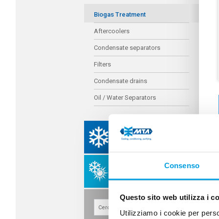
Biogas Treatment
Aftercoolers
Condensate separators
Filters
Condensate drains
Oil / Water Separators
PROCESS COOLING
SOLUTIONS
Consenso
AIR CONDITIONING
SYSTEMS
Questo sito web utilizza i c
Utilizziamo i cookie per perso