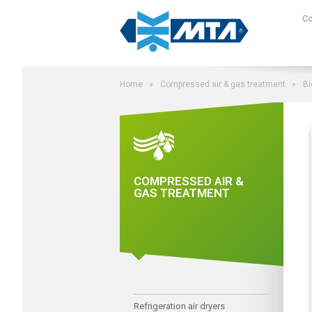
Search on site
C
Home
Compressed air & gas treatment
Bi
COMPRESSED AIR &
GAS TREATMENT
Refrigeration air dryers